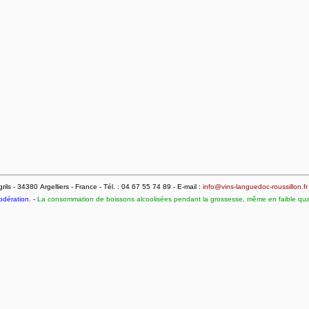
ls - 34380 Argelliers - France - Tél. : 04 67 55 74 89 - E-mail :
info@vins-languedoc-roussillon.fr
odération.
-
La consommation de boissons alcoolisées pendant la grossesse, même en faible quant