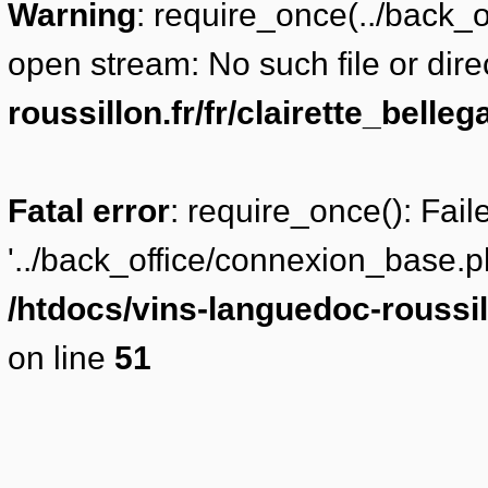
Warning
: require_once(../back_o
open stream: No such file or dire
roussillon.fr/fr/clairette_belle
Fatal error
: require_once(): Fai
'../back_office/connexion_base.ph
/htdocs/vins-languedoc-roussill
on line
51