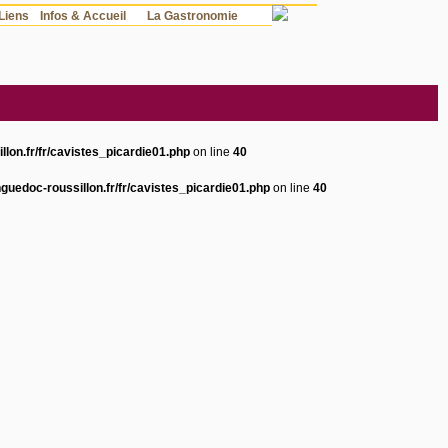
Liens
Infos & Accueil
La Gastronomie
llon.fr/fr/cavistes_picardie01.php
on line
40
nguedoc-roussillon.fr/fr/cavistes_picardie01.php
on line
40