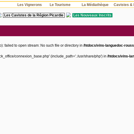
s
Les Vignerons
Le Tourisme
La Médiathèque
Cavistes & 
Les Cavistes de la Région Picardie
Les Nouveaux Inscrits
: failed to open stream: No such file or directory in
/htdocs/vins-languedoc-roussi
ack_office/connexion_base.php' (include_path='.:/usr/share/php') in
/htdocs/vins-la