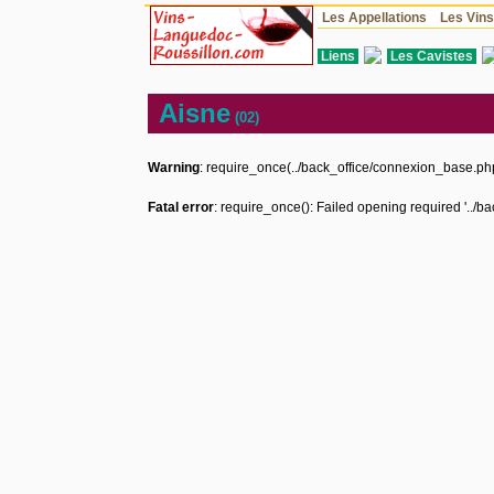
Les Appellations
Les Vin
Liens
Les Cavistes
Aisne
(02)
Warning
: require_once(../back_office/connexion_base.php)
Fatal error
: require_once(): Failed opening required '../b